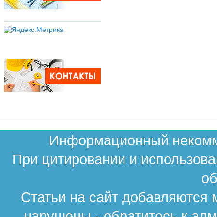
Информационный некомме
При цитировании и использова
об
Статьи на сайт добавляются 
нарушены - обратитесь к ад