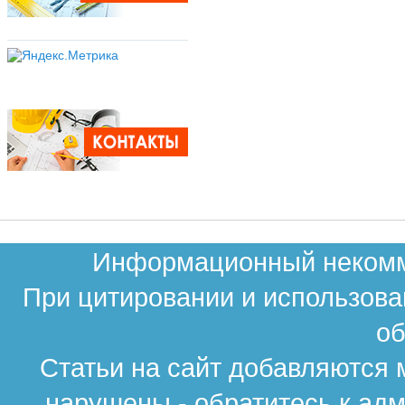
Информационный некомме
При цитировании и использова
об
Статьи на сайт добавляются 
нарушены - обратитесь к ад