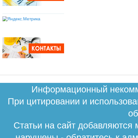
Информационный некомме
При цитировании и использова
об
Статьи на сайт добавляются 
нарушены - обратитесь к ад