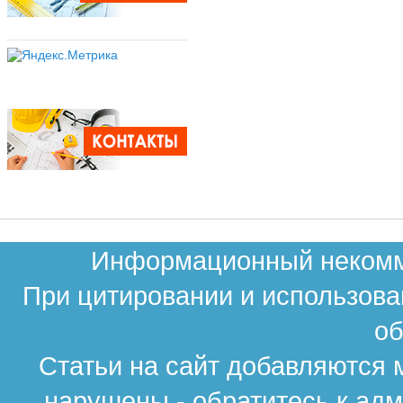
Информационный некомме
При цитировании и использова
об
Статьи на сайт добавляются 
нарушены - обратитесь к ад