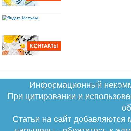
Информационный некомме
При цитировании и использова
об
Статьи на сайт добавляются 
нарушены - обратитесь к ад