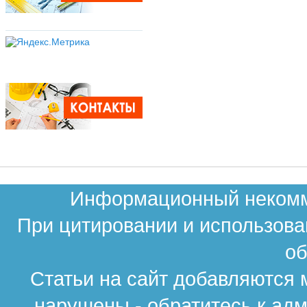
Информационный некомме
При цитировании и использова
об
Статьи на сайт добавляются 
нарушены - обратитесь к ад