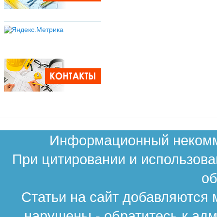
Информационный некомме
При цитировании и использова
об
Статьи на сайт добавляются 
нарушены - обратитесь к ад