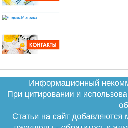
Информационный некомме
При цитировании и использова
об
Статьи на сайт добавляются 
нарушены - обратитесь к ад