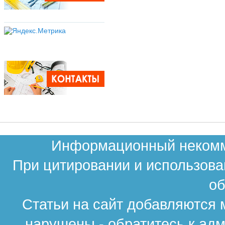
Информационный некомме
При цитировании и использова
об
Статьи на сайт добавляются 
нарушены - обратитесь к ад