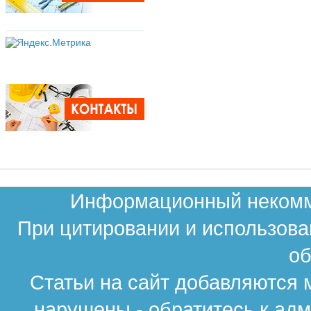
Информационный некомме
При цитировании и использова
об
Статьи на сайт добавляются 
нарушены - обратитесь к ад