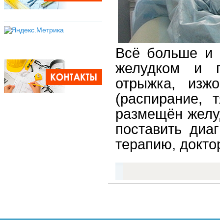
Всё больше и 
желудком и п
отрыжка, изж
(распирание, 
размещён желуд
поставить диа
терапию, докто