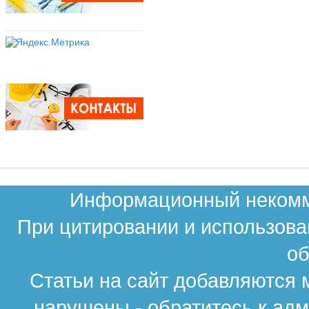
Информационный некомме
При цитировании и использова
об
Статьи на сайт добавляются 
нарушены - обратитесь к ад