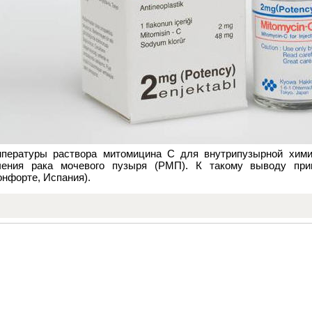
мпературы раствора митомицина С для внутрипузырной хим
чения рака мочевого пузыря (РМП). К такому выводу пр
нфорте, Испания).