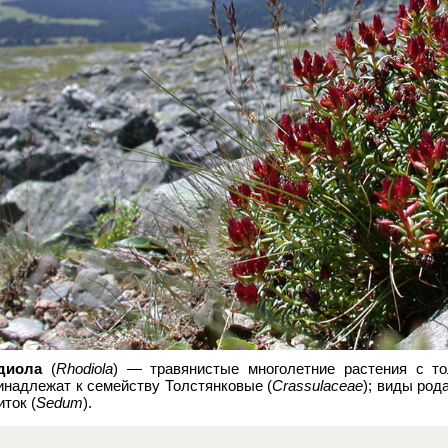
диола
(
Rhodiola
) — травянистые многолетние растения с т
инадлежат к семейству Толстянковые (
Crassulaceae
); виды род
ток (
Sedum
).