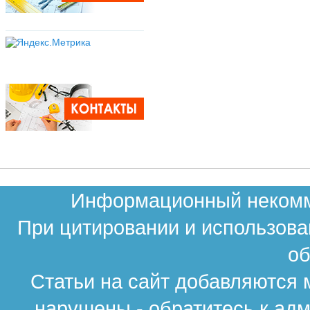
Информационный некомме
При цитировании и использова
об
Статьи на сайт добавляются 
нарушены - обратитесь к ад