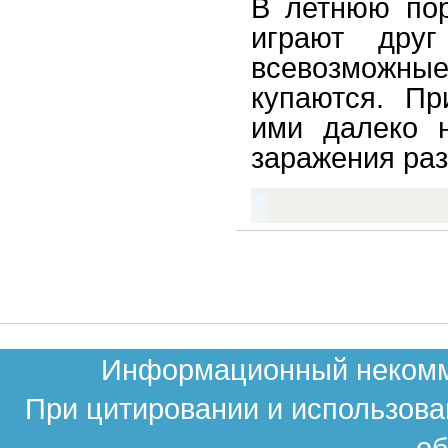
В летнюю пор
играют дру
всевозможны
купаются. Пр
ими далеко н
заражения ра
Информационный некомме
При цитировании и использова
об