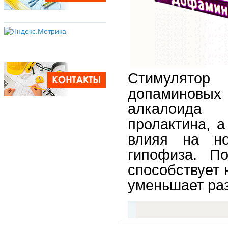
Стимулятор
допаминовы
алкалоида 
пролактина, 
влияя на но
гипофиза. По
способствует
уменьшает раз