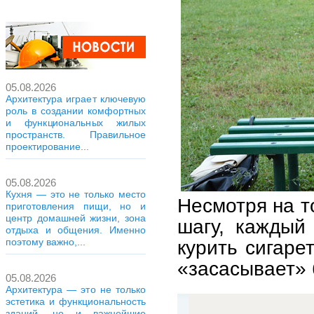
05.08.2026
Архитектура играет ключевую
роль в создании комфортных
и функциональных жилых
пространств. Правильное
проектирование...
05.08.2026
Кухня — это не только место
Несмотря на т
приготовления пищи, но и
центр домашней жизни, зона
шагу, каждый
отдыха и общения. Именно
курить сигаре
поэтому важно,...
«засасывает» 
05.08.2026
Архитектура — это не только
эстетика и функциональность
зданий, но и важнейшие