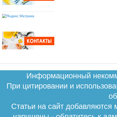
Информационный некомме
При цитировании и использова
об
Статьи на сайт добавляются 
нарушены - обратитесь к ад