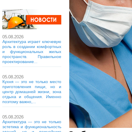
05.08.2026
Архитектура играет ключевую
роль в создании комфортных
и функциональных жилых
пространств. Правильное
проектирование...
05.08.2026
Кухня — это не только место
приготовления пищи, но и
центр домашней жизни, зона
отдыха и общения. Именно
поэтому важно,...
05.08.2026
Архитектура — это не только
эстетика и функциональность
зданий, но и важнейшие