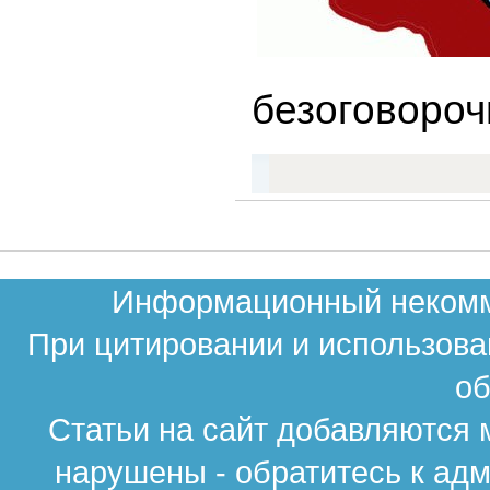
безоговороч
Информационный некомме
При цитировании и использова
об
Статьи на сайт добавляются 
нарушены - обратитесь к ад