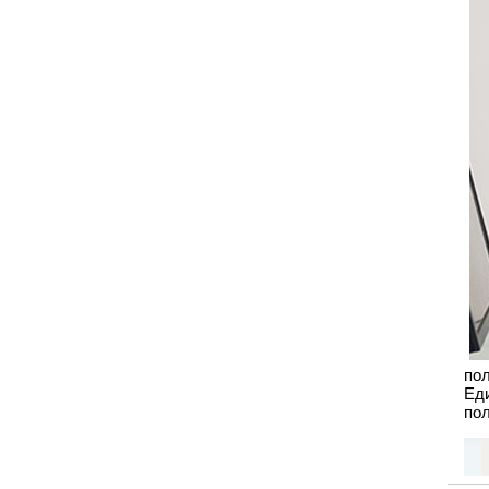
по
Ед
по