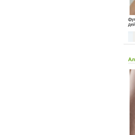
фу
дей
Ал