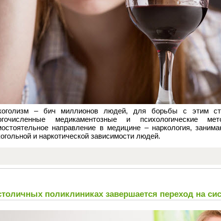
коголизм – бич миллионов людей, для борьбы с этим ст
огочисленные медикаментозные и психологические ме
мостоятельное направление в медицине – наркология, заним
огольной и наркотической зависимости людей.
столичных поликлиниках завершается переход на си