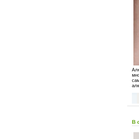
Ал
мн
са
алк
В 