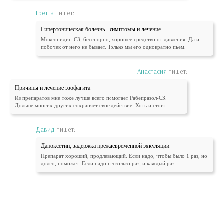
Гретта
пишет:
Гипертоническая болезнь - симптомы и лечение
Моксонидин-СЗ, бесспорно, хорошее средство от давления. Да и
побочек от него не бывает. Только мы его однократно пьем.
Анастасия
пишет:
Причины и лечение эзофагита
Из препаратов мне тоже лучше всего помогает Рабепразол-СЗ.
Дольше многих других сохраняет свое действие. Хоть и стоит
Давид
пишет:
Дапоксетин, задержка преждевременной эякуляции
Препарат хороший, продлевающий. Если надо, чтобы было 1 раз, но
долго, поможет. Если надо несколько раз, и каждый раз