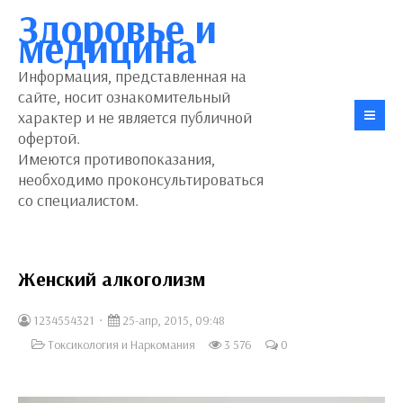
Здоровье и
медицина
Информация, представленная на
сайте, носит ознакомительный
характер и не является публичной
офертой.
Имеются противопоказания,
необходимо проконсультироваться
со специалистом.
Женский алкоголизм
1234554321
25-апр, 2015, 09:48
Токсикология и Наркомания
3 576
0