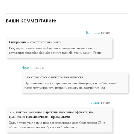
ВАШИ КОММЕНТАРИИ:
Ванесса
пишет:
Гипертония - что стоит о ней знать
Ева, верно: своевременный прием препаратов, независимо от
остальных способов борьбы с гипертонией, очень важен. Равно
Нелли
пишет:
Как справиться с изжогой без лекарств
Применение таких современных ингибиторов, как Рабепразол-СЗ,
позволяет устранить напрочь изжогу на долгий период
Руслан
пишет:
У «Виагры» наиболее выражены побочные эффекты по
сравнению с аналогичными препаратами
Хоть я тоже уже давно пью для известного дела Силденафил-СЗ, в
общем из-за цены, но тех "ужасных" побочек у