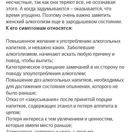
несчастные, так как они теряют все, не осознавая
этого. А когда задумываются – оказывается, что
время упущено. Поэтому очень важно заметить
женский алкоголизм еще в зародышевом состоянии.
К его симптомам относятся
:
Повышенное желание к употреблению алкогольных
напитков, и неважно каких. Заболевшие
алкоголизмом, начинают искать любую причину и
повод, чтобы выпить;
Категорическое отрицание замечаний в их сторону по
поводу злоупотребления алкоголем;
Повышение доз алкогольных напитков, необходимых
для достижения состояния опьянения, которого не
было раньше;
Отказ от «закусывания» после принятой порции
напитков, содержащих этанол и потеря аппетита в
целом;
Потеря интереса к тем увлечением и ценностям,
которые имели место раньше;
Замкнутость человека и связь с людьми,