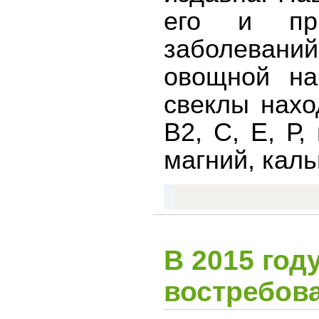
его и при
заболевани
овощной на
свеклы нахо
В2, С, Е, Р
магний, каль
В 2015 год
востребов