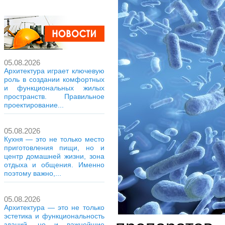
05.08.2026
Архитектура играет ключевую
роль в создании комфортных
и функциональных жилых
пространств. Правильное
проектирование...
05.08.2026
Кухня — это не только место
приготовления пищи, но и
центр домашней жизни, зона
отдыха и общения. Именно
поэтому важно,...
05.08.2026
Архитектура — это не только
эстетика и функциональность
зданий, но и важнейшие