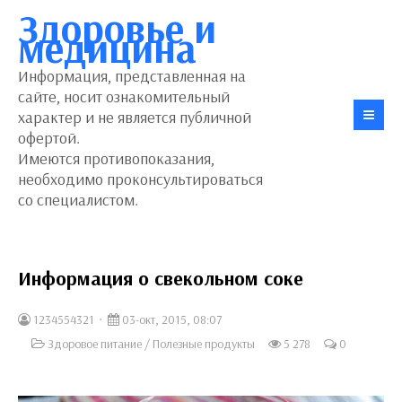
Здоровье и
медицина
Информация, представленная на
сайте, носит ознакомительный
характер и не является публичной
офертой.
Имеются противопоказания,
необходимо проконсультироваться
со специалистом.
Информация о свекольном соке
1234554321
03-окт, 2015, 08:07
Здоровое питание
/
Полезные продукты
5 278
0