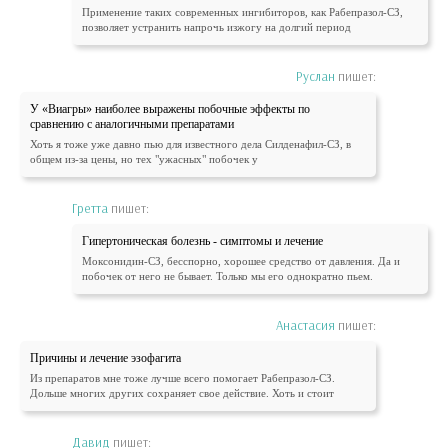
Применение таких современных ингибиторов, как Рабепразол-СЗ,
позволяет устранить напрочь изжогу на долгий период
Руслан
пишет:
У «Виагры» наиболее выражены побочные эффекты по
сравнению с аналогичными препаратами
Хоть я тоже уже давно пью для известного дела Силденафил-СЗ, в
общем из-за цены, но тех "ужасных" побочек у
Гретта
пишет:
Гипертоническая болезнь - симптомы и лечение
Моксонидин-СЗ, бесспорно, хорошее средство от давления. Да и
побочек от него не бывает. Только мы его однократно пьем.
Анастасия
пишет:
Причины и лечение эзофагита
Из препаратов мне тоже лучше всего помогает Рабепразол-СЗ.
Дольше многих других сохраняет свое действие. Хоть и стоит
Давид
пишет: