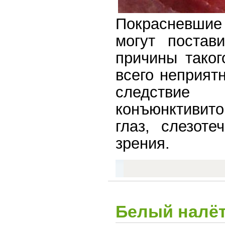
Покрасневшие
могут постав
причины тако
всего неприят
следствие 
конъюнктивито
глаз, слезоте
зрения.
Белый налёт