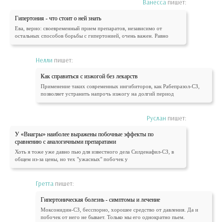
Ванесса
пишет:
Гипертония - что стоит о ней знать
Ева, верно: своевременный прием препаратов, независимо от
остальных способов борьбы с гипертонией, очень важен. Равно
Нелли
пишет:
Как справиться с изжогой без лекарств
Применение таких современных ингибиторов, как Рабепразол-СЗ,
позволяет устранить напрочь изжогу на долгий период
Руслан
пишет:
У «Виагры» наиболее выражены побочные эффекты по
сравнению с аналогичными препаратами
Хоть я тоже уже давно пью для известного дела Силденафил-СЗ, в
общем из-за цены, но тех "ужасных" побочек у
Гретта
пишет:
Гипертоническая болезнь - симптомы и лечение
Моксонидин-СЗ, бесспорно, хорошее средство от давления. Да и
побочек от него не бывает. Только мы его однократно пьем.