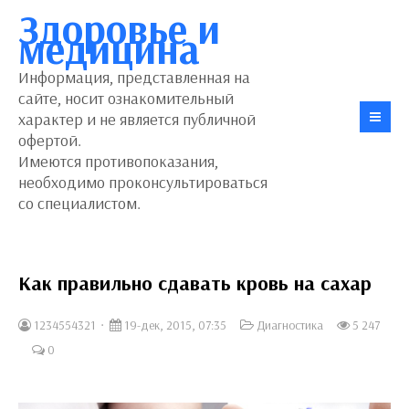
Здоровье и
медицина
Информация, представленная на
сайте, носит ознакомительный
характер и не является публичной
офертой.
Имеются противопоказания,
необходимо проконсультироваться
со специалистом.
Как правильно сдавать кровь на сахар
1234554321
19-дек, 2015, 07:35
Диагностика
5 247
0