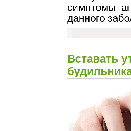
симптомы ап
дан
н
ого забо
Вставать у
будильник