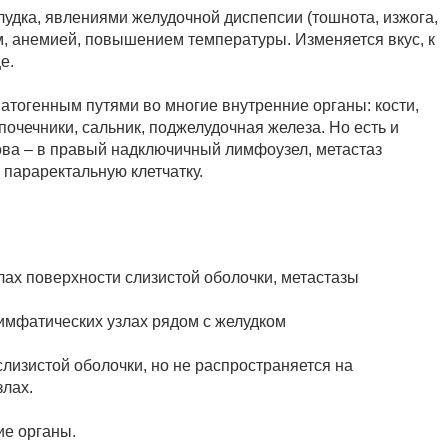
удка, явлениями желудочной диспепсии (тошнота, изжога,
м, анемией, повышением температуры. Изменяется вкус, к
е.
тогенным путями во многие внутренние органы: кости,
дпочечники, сальник, поджелудочная железа. Но есть и
ова – в правый надключичный лимфоузел, метастаз
 параректальную клетчатку.
елах поверхности слизистой оболочки, метастазы
лимфатических узлах рядом с желудком
слизистой оболочки, но не распространяется на
лах.
ие органы.