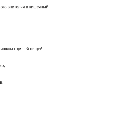
ного эпителия в кишечный.
слишком горячей пищей,
ке,
в,