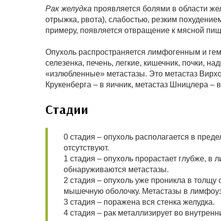
Рак желудка
проявляется болями в области жел
отрыжка, рвота), слабостью, резким похудение
примеру, появляется отвращение к мясной пищ
Опухоль распространяется лимфогенным и гема
селезенка, печень, легкие, кишечник, почки, на
«излюбленные» метастазы. Это метастаз Вирх
Крукенберга – в яичник, метастаз Шницлера – в
Стадии
0 стадия – опухоль располагается в пред
отсутствуют.
1 стадия – опухоль прорастает глубже, в 
обнаруживаются метастазы.
2 стадия – опухоль уже проникла в толщу 
мышечную оболочку. Метастазы в лимфоуз
3 стадия – поражена вся стенка желудка.
4 стадия – рак металлизирует во внутренн