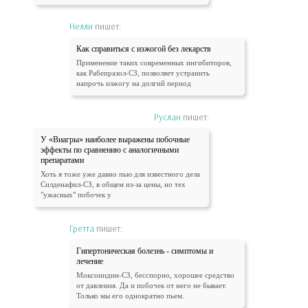
Нелли
пишет:
Как справиться с изжогой без лекарств
Применение таких современных ингибиторов,
как Рабепразол-СЗ, позволяет устранить
напрочь изжогу на долгий период
Руслан
пишет:
У «Виагры» наиболее выражены побочные
эффекты по сравнению с аналогичными
препаратами
Хоть я тоже уже давно пью для известного дела
Силденафил-СЗ, в общем из-за цены, но тех
"ужасных" побочек у
Гретта
пишет:
Гипертоническая болезнь - симптомы и
лечение
Моксонидин-СЗ, бесспорно, хорошее средство
от давления. Да и побочек от него не бывает.
Только мы его однократно пьем.