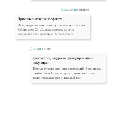
Анастасия
пишет:
Причины и лечение эзофагита
Из препаратов мне тоже лучше всего помогает
Рабепразол-СЗ. Дольше многих других
сохраняет свое действие. Хоть и стоит
Давид
пишет:
Дапоксетин, задержка преждевременной
эякуляции
Препарат хороший, продлевающий. Если надо,
чтобы было 1 раз, но долго, поможет. Если
надо несколько раз, и каждый раз