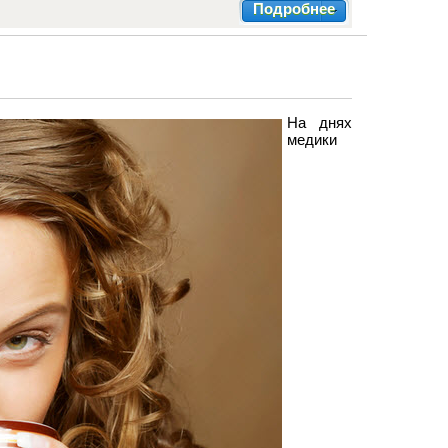
Подробнее
На днях
медики