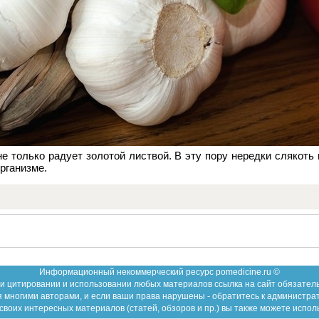
е только радует золотой листвой. В эту пору нередки слякоть 
рганизме.
Информационный некоммерческий ресурс pomedicine.ru ©
и цитировании и использовании любых материалов ссылка на сайт обязател
 многими авторами, и если ваши права нарушены - обратитесь к администра
воих интересных материалов (статей, обзоров и пр.) вы также можете испол