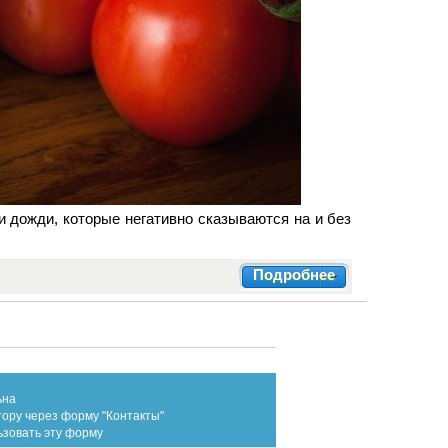
и дожди, которые негативно сказываются на и без
Подробнее
ьна
тору через форму "Контакты"
ьзовать эту форму