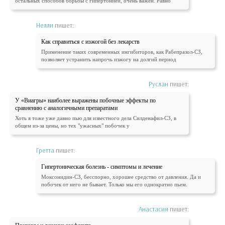
остальных способов борьбы с гипертонией, очень важен. Равно
Нелли
пишет:
Как справиться с изжогой без лекарств
Применение таких современных ингибиторов, как Рабепразол-СЗ,
позволяет устранить напрочь изжогу на долгий период
Руслан
пишет:
У «Виагры» наиболее выражены побочные эффекты по
сравнению с аналогичными препаратами
Хоть я тоже уже давно пью для известного дела Силденафил-СЗ, в
общем из-за цены, но тех "ужасных" побочек у
Гретта
пишет:
Гипертоническая болезнь - симптомы и лечение
Моксонидин-СЗ, бесспорно, хорошее средство от давления. Да и
побочек от него не бывает. Только мы его однократно пьем.
Анастасия
пишет: