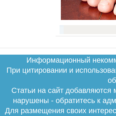
Информационный некомме
При цитировании и использова
об
Статьи на сайт добавляются 
нарушены - обратитесь к ад
Для размещения своих интересн