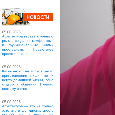
05.08.2026
Архитектура играет ключевую
роль в создании комфортных
и функциональных жилых
пространств. Правильное
проектирование...
05.08.2026
Кухня — это не только место
приготовления пищи, но и
центр домашней жизни, зона
отдыха и общения. Именно
поэтому важно,...
05.08.2026
Архитектура — это не только
эстетика и функциональность
зданий, но и важнейшие