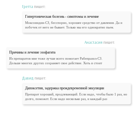
Гретта
пишет:
Гипертоническая болезнь - симптомы и лечение
Моксонидин-СЗ, бесспорно, хорошее средство от давления. Да и
побочек от него не бывает. Только мы его однократно пьем.
Анастасия
пишет:
Причины и лечение эзофагита
Из препаратов мне тоже лучше всего помогает Рабепразол-СЗ.
Дольше многих других сохраняет свое действие. Хоть и стоит
Давид
пишет:
Дапоксетин, задержка преждевременной эякуляции
Препарат хороший, продлевающий. Если надо, чтобы было 1 раз, но
долго, поможет. Если надо несколько раз, и каждый раз