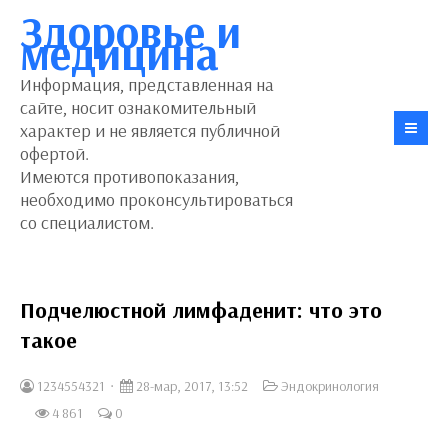
Здоровье и
медицина
Информация, представленная на
сайте, носит ознакомительный
характер и не является публичной
офертой.
Имеются противопоказания,
необходимо проконсультироваться
со специалистом.
Подчелюстной лимфаденит: что это
такое
1234554321
28-мар, 2017, 13:52
Эндокринология
4 861
0