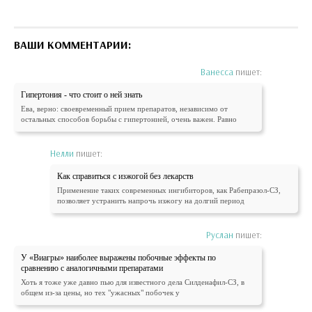
ВАШИ КОММЕНТАРИИ:
Ванесса
пишет:
Гипертония - что стоит о ней знать
Ева, верно: своевременный прием препаратов, независимо от
остальных способов борьбы с гипертонией, очень важен. Равно
Нелли
пишет:
Как справиться с изжогой без лекарств
Применение таких современных ингибиторов, как Рабепразол-СЗ,
позволяет устранить напрочь изжогу на долгий период
Руслан
пишет:
У «Виагры» наиболее выражены побочные эффекты по
сравнению с аналогичными препаратами
Хоть я тоже уже давно пью для известного дела Силденафил-СЗ, в
общем из-за цены, но тех "ужасных" побочек у