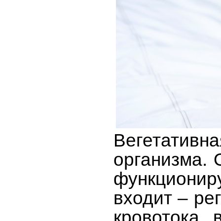
Вегетатив
организма. 
функционир
входит – ре
кровотока 