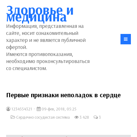
Здоровье и
медицина
Информация, представленная на
сайте, носит ознакомительный
характер и не является публичной
офертой.
Имеются противопоказания,
необходимо проконсультироваться
со специалистом.
Первые признаки неполадок в сердце
1234554321
09-фев, 2018, 05:25
Сердечно сосудистая система
3 428
3