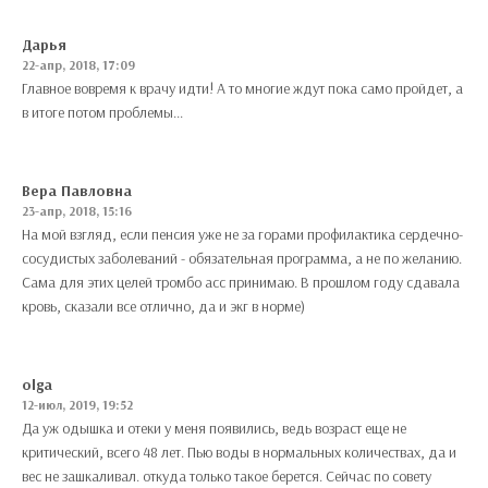
Дарья
22-апр, 2018, 17:09
Главное вовремя к врачу идти! А то многие ждут пока само пройдет, а
в итоге потом проблемы...
Вера Павловна
23-апр, 2018, 15:16
На мой взгляд, если пенсия уже не за горами профилактика сердечно-
сосудистых заболеваний - обязательная программа, а не по желанию.
Сама для этих целей тромбо асс принимаю. В прошлом году сдавала
кровь, сказали все отлично, да и экг в норме)
olga
12-июл, 2019, 19:52
Да уж одышка и отеки у меня появились, ведь возраст еще не
критический, всего 48 лет. Пью воды в нормальных количествах, да и
вес не зашкаливал. откуда только такое берется. Сейчас по совету