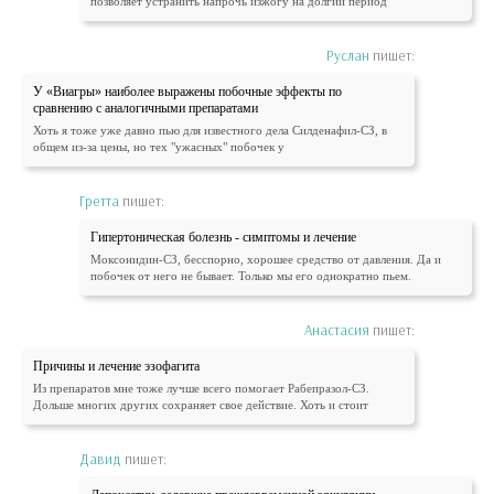
позволяет устранить напрочь изжогу на долгий период
Руслан
пишет:
У «Виагры» наиболее выражены побочные эффекты по
сравнению с аналогичными препаратами
Хоть я тоже уже давно пью для известного дела Силденафил-СЗ, в
общем из-за цены, но тех "ужасных" побочек у
Гретта
пишет:
Гипертоническая болезнь - симптомы и лечение
Моксонидин-СЗ, бесспорно, хорошее средство от давления. Да и
побочек от него не бывает. Только мы его однократно пьем.
Анастасия
пишет:
Причины и лечение эзофагита
Из препаратов мне тоже лучше всего помогает Рабепразол-СЗ.
Дольше многих других сохраняет свое действие. Хоть и стоит
Давид
пишет: