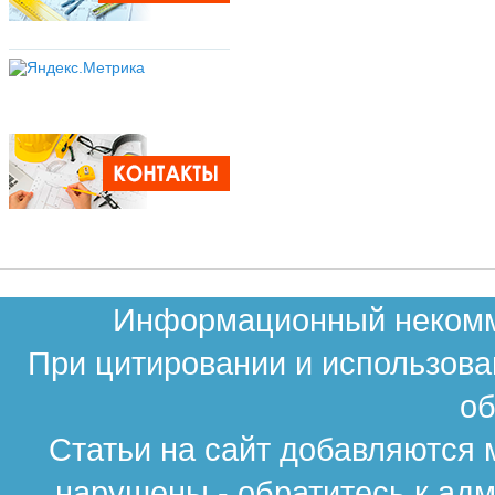
Информационный некомме
При цитировании и использова
об
Статьи на сайт добавляются 
нарушены - обратитесь к ад