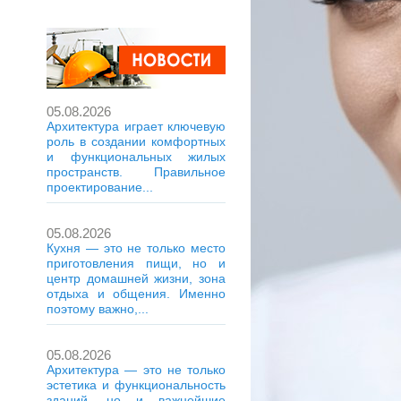
05.08.2026
Архитектура играет ключевую
роль в создании комфортных
и функциональных жилых
пространств. Правильное
проектирование...
05.08.2026
Кухня — это не только место
приготовления пищи, но и
центр домашней жизни, зона
отдыха и общения. Именно
поэтому важно,...
05.08.2026
Архитектура — это не только
эстетика и функциональность
зданий, но и важнейшие