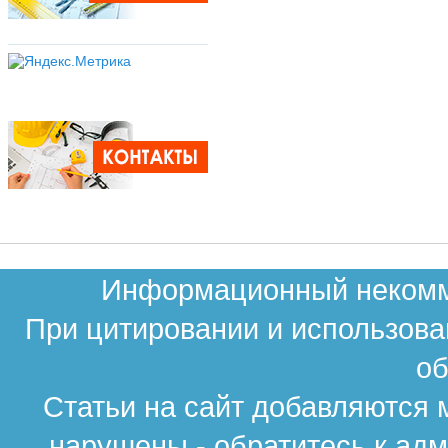
Информационный некомме
При цитировании и использова
об
Статьи на сайт добавляются 
нарушены - обратитесь к ад