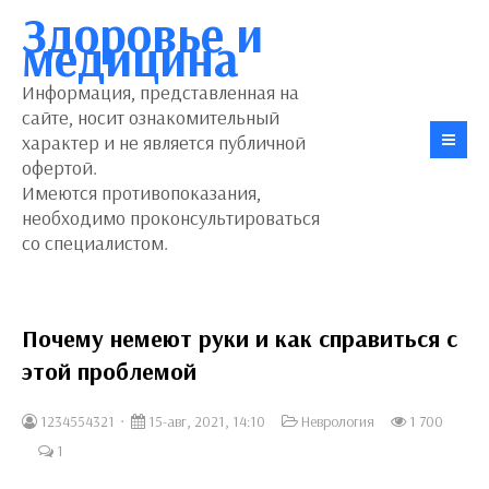
Здоровье и
медицина
Информация, представленная на
сайте, носит ознакомительный
характер и не является публичной
офертой.
Имеются противопоказания,
необходимо проконсультироваться
со специалистом.
Почему немеют руки и как справиться с
этой проблемой
1234554321
15-авг, 2021, 14:10
Неврология
1 700
1