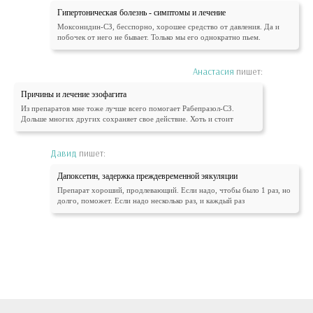
Гипертоническая болезнь - симптомы и лечение
Моксонидин-СЗ, бесспорно, хорошее средство от давления. Да и
побочек от него не бывает. Только мы его однократно пьем.
Анастасия
пишет:
Причины и лечение эзофагита
Из препаратов мне тоже лучше всего помогает Рабепразол-СЗ.
Дольше многих других сохраняет свое действие. Хоть и стоит
Давид
пишет:
Дапоксетин, задержка преждевременной эякуляции
Препарат хороший, продлевающий. Если надо, чтобы было 1 раз, но
долго, поможет. Если надо несколько раз, и каждый раз