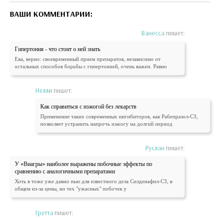
ВАШИ КОММЕНТАРИИ:
Ванесса
пишет:
Гипертония - что стоит о ней знать
Ева, верно: своевременный прием препаратов, независимо от
остальных способов борьбы с гипертонией, очень важен. Равно
Нелли
пишет:
Как справиться с изжогой без лекарств
Применение таких современных ингибиторов, как Рабепразол-СЗ,
позволяет устранить напрочь изжогу на долгий период
Руслан
пишет:
У «Виагры» наиболее выражены побочные эффекты по
сравнению с аналогичными препаратами
Хоть я тоже уже давно пью для известного дела Силденафил-СЗ, в
общем из-за цены, но тех "ужасных" побочек у
Гретта
пишет: