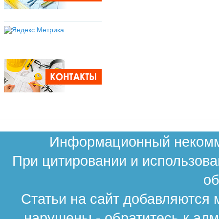
Информационный некомме
При цитировании и использова
об
Статьи на сайт добавляются 
нарушены - обратитесь к ад