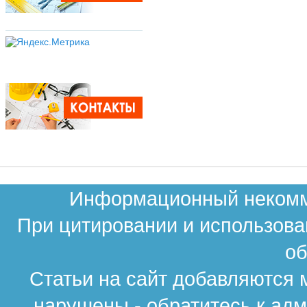
Информационный некомме
При цитировании и использова
об
Статьи на сайт добавляются 
нарушены - обратитесь к ад