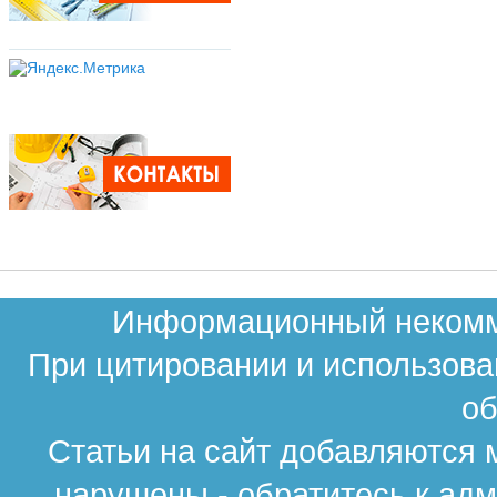
Информационный некомме
При цитировании и использова
об
Статьи на сайт добавляются 
нарушены - обратитесь к ад