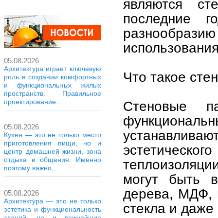
являются ст
последние г
разнообразию
использования
05.08.2026
Архитектура играет ключевую
Что такое сте
роль в создании комфортных
и функциональных жилых
пространств. Правильное
проектирование...
Стеновые п
функционал
05.08.2026
устанавливаю
Кухня — это не только место
приготовления пищи, но и
эстетическо
центр домашней жизни, зона
отдыха и общения. Именно
теплоизоляции
поэтому важно,...
могут быть в
дерева, МДФ, 
05.08.2026
Архитектура — это не только
стекла и даже
эстетика и функциональность
зданий, но и важнейшие