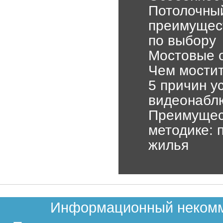
Потолочны
преимущест
по выбору
Мостовые о
Чем мостит
5 причин у
видеонабл
Преимущес
методике: 
жилья
Информационный некомме