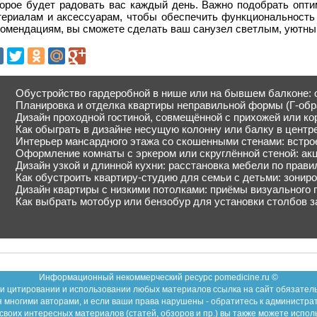
торое будет радовать вас каждый день. Важно подобрать опт
териалам и аксессуарам, чтобы обеспечить функциональность 
комендациям, вы сможете сделать ваш санузел светлым, уютны
Обустройство гардеробной в нише или на бывшем балконе: 
Планировка и отделка квартиры неправильной формы (Г-обр
Дизайн проходной гостиной, совмещённой с прихожей или к
Как обыграть в дизайне несущую колонну или балку в центр
Интерьер мансардного этажа со скошенными стенами: встро
Оформление комнаты с эркером или скруглённой стеной: ак
Дизайн узкой и длинной кухни: расстановка мебели по прави
Как обустроить квартиру-студию для семьи с детьми: зонир
Дизайн квартиры с низкими потолками: приёмы визуального
Как выбрать мотобур или бензобур для установки столбов з
Информационный некоммерческий ресурс pomedicine.ru ©
и цитировании и использовании любых материалов ссылка на сайт обязател
 многими авторами, и если ваши права нарушены - обратитесь к администра
воих интересных материалов (статей, обзоров и пр.) вы также можете испол