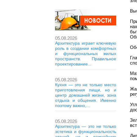
эле
Выб
При
на
бы
Обы
05.08.2026
Архитектура играет ключевую
Об
роль в создании комфортных
и функциональных жилых
Гл
пространств. Правильное
спо
проектирование...
Ма
пом
05.08.2026
Кухня — это не только место
Жа
приготовления пищи, но и
рег
центр домашней жизни, зона
отдыха и общения. Именно
Уг
поэтому важно,...
дос
Зе
05.08.2026
вст
Архитектура — это не только
эстетика и функциональность
Ди
зданий, но и важнейшие