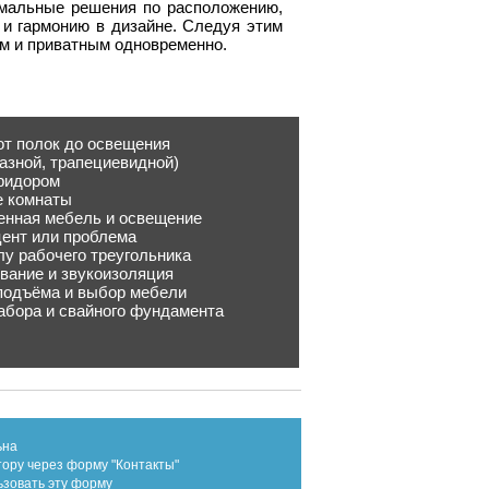
имальные решения по расположению,
и гармонию в дизайне. Следуя этим
м и приватным одновременно.
от полок до освещения
азной, трапециевидной)
оридором
е комнаты
енная мебель и освещение
цент или проблема
лу рабочего треугольника
ование и звукоизоляция
 подъёма и выбор мебели
абора и свайного фундамента
ьна
тору через форму "Контакты"
ьзовать эту форму