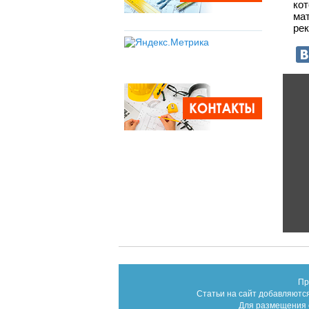
ко
ма
ре
Пр
Статьи на сайт добавляются
Для размещения с