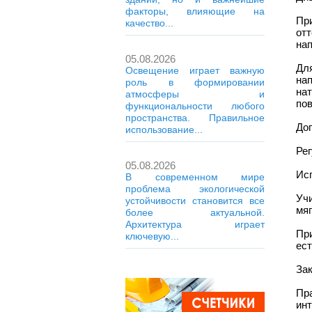
факторы, влияющие на
Пр
качество...
от
нап
05.08.2026
Дл
Освещение играет важную
на
роль в формировании
на
атмосферы и
по
функциональности любого
пространства. Правильное
До
использование...
Рег
05.08.2026
Ис
В современном мире
проблема экологической
Уч
устойчивости становится все
мяг
более актуальной.
Архитектура играет
Пр
ключевую...
ест
За
Пра
ин