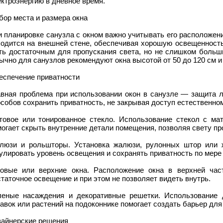
ктроэнергию в дневное время.
ор места и размера окна
 планировке санузла с окном важно учитывать его расположен
ходится на внешней стене, обеспечивая хорошую освещенность
ть достаточным для пропускания света, но не слишком больши
чно для санузлов рекомендуют окна высотой от 50 до 120 см и
еспечение приватности
авная проблема при использовании окон в санузле — защита л
собов сохранить приватность, не закрывая доступ естественном
товое или тонированное стекло. Использование стекол с ма
огает скрыть внутренние детали помещения, позволяя свету пр
люзи и рольшторы. Установка жалюзи, рулонных штор или 
улировать уровень освещения и сохранять приватность по мере
ловые или верхние окна. Расположение окна в верхней час
таточное освещение и при этом не позволяет видеть внутрь.
леные насаждения и декоративные решетки. Использование 
авок или растений на подоконнике помогает создать барьер для
зайнерские решения