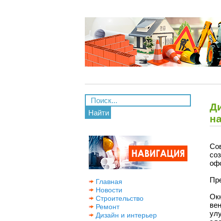
Ди
Найти
н
Со
со
офо
Пр
Главная
Новости
Ок
Строительство
ве
Ремонт
ул
Дизайн и интерьер