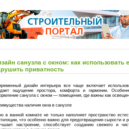
зайн санузла с окном: как использовать 
арушить приватность
временный дизайн интерьера все чаще включает использова
здает ощущение простора, комфорта и гармонии. Особен
рмление санузла с окном — помещения, где важны как освещени
еимущества наличия окна в санузле
но в ванной комнате не только наполняет пространство естес
нтиляции, что особенно важно для предотвращения сырости и р
учшает настроение, способствует созданию свежего и чис