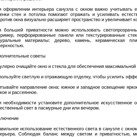
и оформлении интерьера санузла с окном важно учитывать е
тенки стен и потолка помогают отражать и усиливать естест
ротив окна визуально расширяет пространство и увеличивает к
я большей приватности можно использовать светопрозрачн
пример, перфорированные панели или текстурированные стек
туральные материалы: дерево, камень, керамическая пл
верхностью.
полнительные советы
улярно очищайте окно и стекла для обеспечения максимальной 
пользуйте светлую и отражающую отделку, чтобы усилить эффе
итывайте направление окна: южное и западное освещение ярко
кое и рассеянное.
и необходимости установите дополнительное искусственное о
ественный свет в пасмурные дни или вечером.
ключение
вильное использование естественного света в санузле с окно
терьера. Соблюдая баланс между светом и приватностью, мо