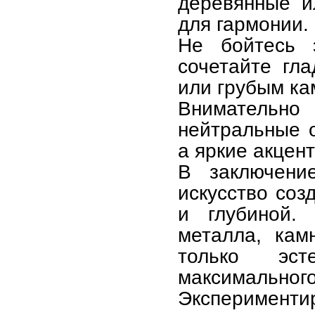
деревянные и
для гармонии.
Не бойтесь 
сочетайте гл
или грубым ка
Внимательн
нейтральные о
а яркие акцен
В заключени
искусство соз
и глубиной. 
металла, кам
только эст
максималь
Эксперимен