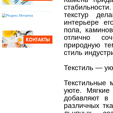
стабильности
текстур дел
интерьере ег
пола, камино
отлично со
природную те
стиль индустр
Текстиль — ую
Текстильные 
уюте. Мягкие
добавляют в 
различных тк