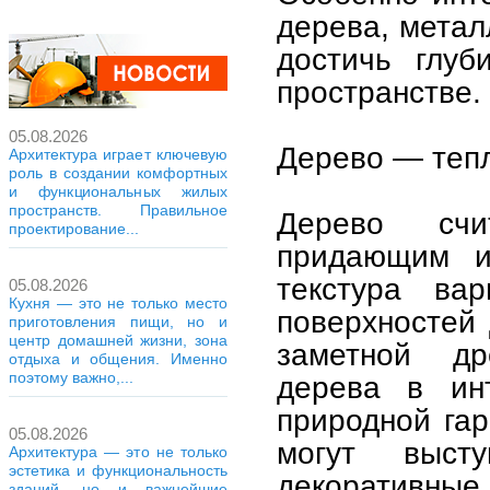
дерева, метал
достичь глуб
пространстве.
05.08.2026
Дерево — тепл
Архитектура играет ключевую
роль в создании комфортных
и функциональных жилых
пространств. Правильное
Дерево счи
проектирование...
придающим ин
текстура вар
05.08.2026
Кухня — это не только место
поверхностей 
приготовления пищи, но и
центр домашней жизни, зона
заметной др
отдыха и общения. Именно
поэтому важно,...
дерева в ин
природной гар
05.08.2026
могут выст
Архитектура — это не только
эстетика и функциональность
декоративные 
зданий, но и важнейшие