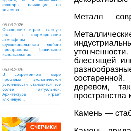
факторы, влияющие на
качество...
Металл — сов
05.08.2026
Освещение играет важную
Металлическ
роль в формировании
атмосферы и
индустриальн
функциональности любого
утонченност
пространства. Правильное
использование...
блестящей ил
разнообразны
05.08.2026
В современном мире
состаренной
проблема экологической
устойчивости становится все
деревом, та
более актуальной.
пространства 
Архитектура играет
ключевую...
Камень — стаб
Камень прида