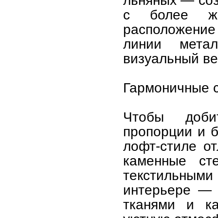
льняных — соз
с более жё
расположение
линии мета
визуальный ве
Гармоничные 
Чтобы доби
пропорции и б
лофт-стиле от
каменные ст
текстильными
интерьере — 
тканями и ка