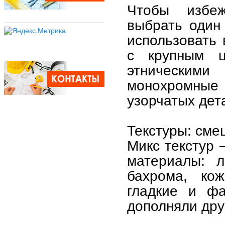
Чтобы избе
выбрать один
использовать 
с крупным ц
этническими
монохромны
узорчатых дет
Текстуры: см
Микс текстур 
материалы: л
бахрома, ко
гладкие и фа
дополняли друг