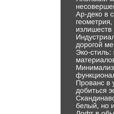
несовершен
Ар-деко в 
геометрия,
излишеств
Индустриал
дорогой ме
Эко-стиль:
материалов
Минимализм
функциона
Прованс в 
добиться э
Скандинавс
белый, но 
Лофт в обы