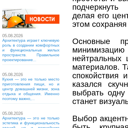
подчеркнуть 
делая его цен
этом сохраняя
05.08.2026
Основные пр
Архитектура играет ключевую
роль в создании комфортных
минимизацию
и функциональных жилых
пространств. Правильное
нейтральных 
проектирование...
материалов. Т
спокойствия 
05.08.2026
Кухня — это не только место
казался скуч
приготовления пищи, но и
центр домашней жизни, зона
выбрать одну
отдыха и общения. Именно
поэтому важно,...
станет визуал
05.08.2026
Выбор акцентн
Архитектура — это не только
эстетика и функциональность
быть крупна
зданий, но и важнейшие