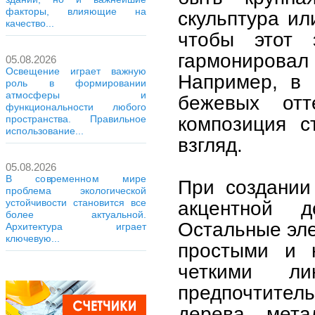
факторы, влияющие на
скульптура ил
качество...
чтобы этот 
гармониров
05.08.2026
Освещение играет важную
Например, в 
роль в формировании
атмосферы и
бежевых отт
функциональности любого
композиция с
пространства. Правильное
использование...
взгляд.
05.08.2026
В современном мире
При создании
проблема экологической
устойчивости становится все
акцентной 
более актуальной.
Остальные эл
Архитектура играет
ключевую...
простыми и 
четкими ли
предпочтите
дерева, мета