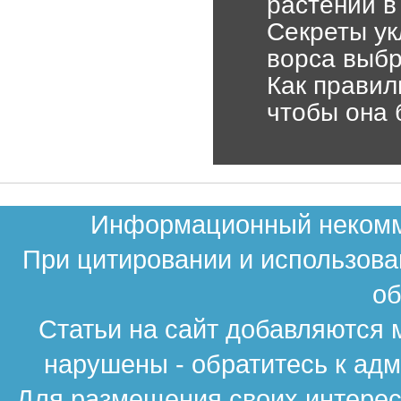
растений в
Секреты ук
ворса выбр
Как правил
чтобы она 
Информационный некомме
При цитировании и использова
об
Статьи на сайт добавляются 
нарушены - обратитесь к ад
Для размещения своих интересн