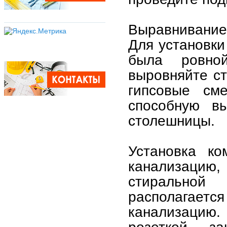
Выравнивание
Для установки
была ровно
выровняйте ст
гипсовые сме
способную в
столешницы.
Установка ко
канализаци
стирально
располагаетс
канализацию