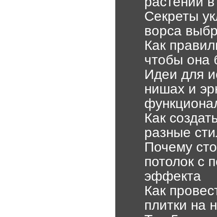
растений в
Секреты ук
ворса выбр
Как правил
чтобы она 
Идеи для и
нишах и эр
функциона
Как создат
разные сти
Почему сто
потолок с 
эффекта
Как провес
плитки на 