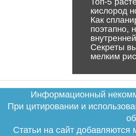
Топ-5 раст
кислород н
Как сплани
поэтапно, 
внутренней
Секреты вы
мелким рис
Информационный некомме
При цитировании и использова
об
Статьи на сайт добавляются 