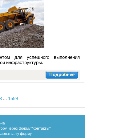
ентом для успешного выполнения
гой инфраструктуры.
Подробнее
3
...
1559
ьна
тору через форму "Контакты"
ьзовать эту форму