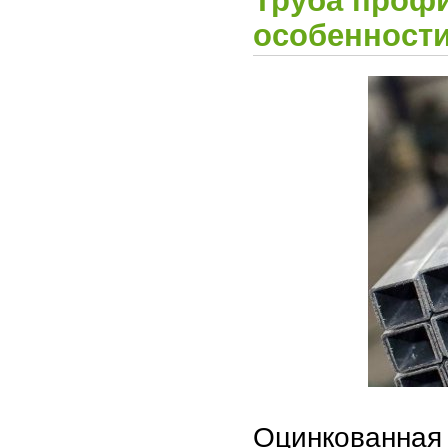
особенност
Оцинкованн