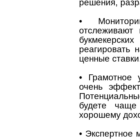
решения, разр
• Монитори
отслеживают 
букмекерски
реагировать 
ценные ставки
• Грамотное 
очень эффект
Потенциальные
будете чаще
хорошему дохо
• Экспертное 