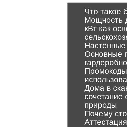
Что такое 
Мощность д
кВт как ос
сельскохоз
Настенные
Основные 
гардеробно
Промокоды
использов
Дома в ска
сочетание 
природы
Почему сто
Аттестация