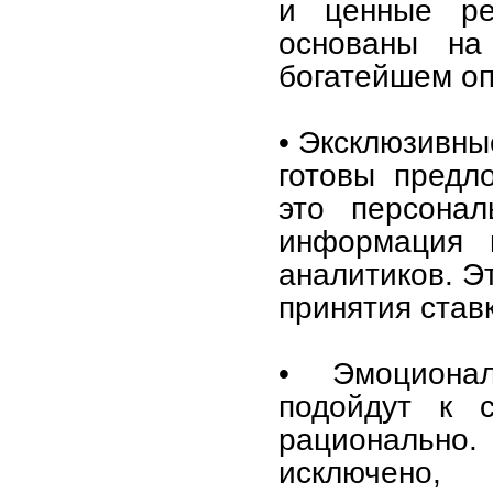
и ценные ре
основаны на
богатейшем оп
• Эксклюзивны
готовы предл
это персонал
информация 
аналитиков. Э
принятия став
• Эмоционал
подойдут к с
рационально
исключено,