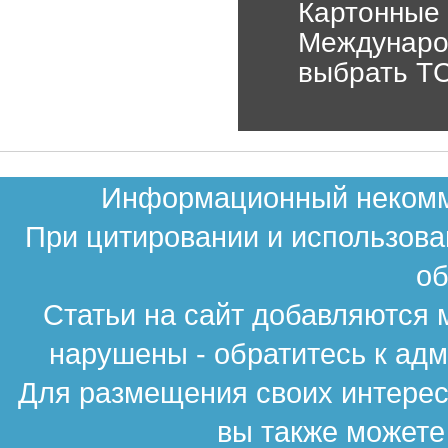
Картонные 
Междунаро
выбрать Т
Информационный некомме
При цитировании и использова
об
Статьи на сайт добавляются 
нарушены - обратитесь к ад
Для размещения своих интересн
вы также можете