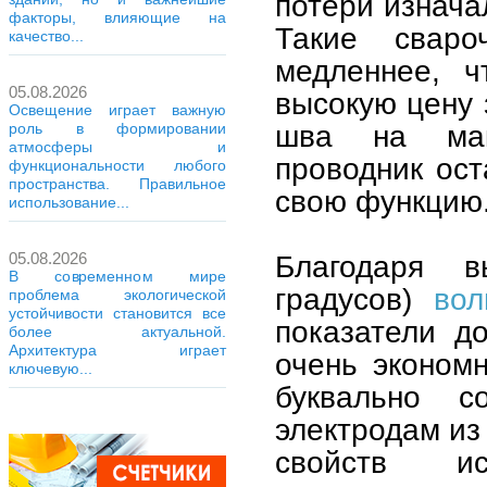
потери изнача
факторы, влияющие на
Такие сваро
качество...
медленнее, ч
05.08.2026
высокую цену 
Освещение играет важную
шва на мак
роль в формировании
атмосферы и
проводник ост
функциональности любого
пространства. Правильное
свою функцию
использование...
05.08.2026
Благодаря в
В современном мире
градусов)
во
проблема экологической
устойчивости становится все
показатели до
более актуальной.
Архитектура играет
очень эконом
ключевую...
буквально 
электродам и
свойств ис